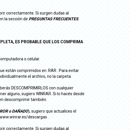
brir correctamente. Si surgen dudas al
en la sección de
PREGUNTAS FRECUENTES
.
PLETA, ES PROBABLE QUE LOS COMPRIMA
 computadora o celular.
que están comprimidos en .RAR . Para evitar
ividualmente el archivo, no la carpeta.
deberás DESCOMPRIMIRLOS con cualquier
ener alguno, sugiero WINRAR. Si lo hacés desde
iten descomprimir también.
ERROR o DAÑADO
), sugiero que actualices el
/www.winrar.es/descargas .
brir correctamente. Si surgen dudas al